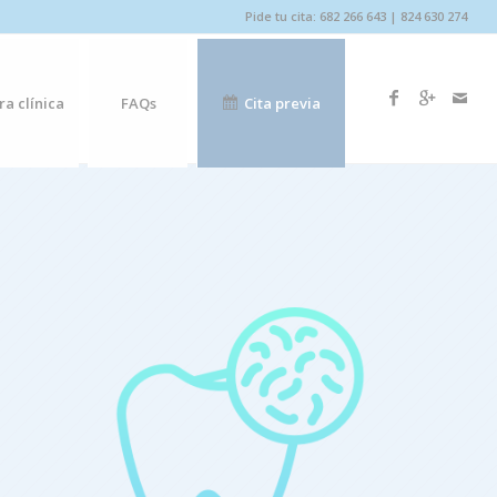
Pide tu cita: 682 266 643 | 824 630 274
ra clínica
FAQs
Cita previa