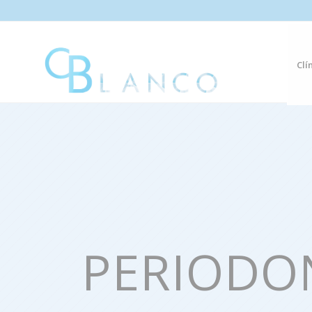
Clí
PERIODO