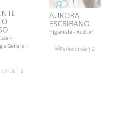
ENTE
AURORA
CO
ESCRIBANO
SO
Higienista - Auxiliar
sta -
ia General -