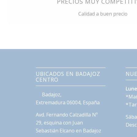
PRECIOS MUY COMPETIT
Calidad a buen precio
UBICADOS EN BADAJOZ
NUE
CENTRO
Lune
Badajoz
,
*Mañ
Extremadura
06004
,
España
*Tar
Avd. Fernando Calzadilla Nº
Sába
29, esquina con Juan
Desc
Sebastián Elcano en Badajoz