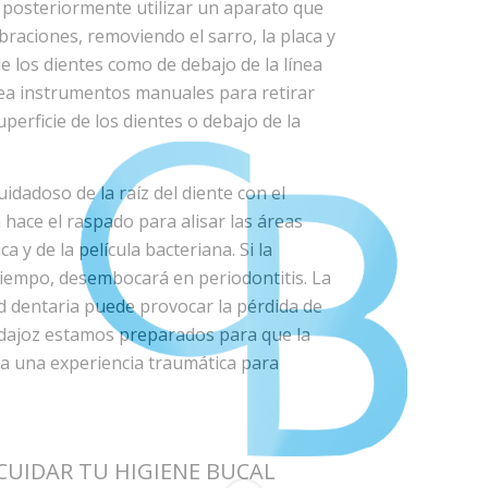
 posteriormente utilizar un aparato que
raciones, removiendo el sarro, la placa y
 de los dientes como de debajo de la línea
lea instrumentos manuales para retirar
erficie de los dientes o debajo de la
dadoso de la raíz del diente con el
a hace el raspado para alisar las áreas
a y de la película bacteriana. Si la
tiempo, desembocará en periodontitis. La
d dentaria puede provocar la pérdida de
ajoz estamos preparados para que la
a una experiencia traumática para
UIDAR TU HIGIENE BUCAL