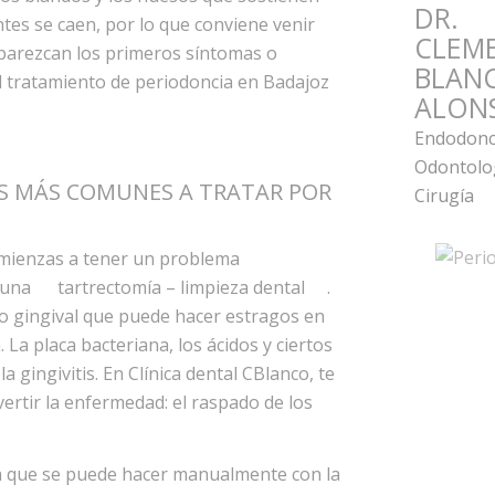
DR.
ntes se caen, por lo que conviene venir
CLEM
arezcan los primeros síntomas o
BLAN
 el tratamiento de periodoncia en Badajoz
ALON
Endodonci
Odontolog
AS MÁS COMUNES A TRATAR POR
Cirugía
omienzas a tener un problema
n una
tartrectomía – limpieza dental
.
ido gingival que puede hacer estragos en
 La placa bacteriana, los ácidos y ciertos
a gingivitis. En Clínica dental CBlanco, te
rtir la enfermedad: el raspado de los
a que se puede hacer manualmente con la