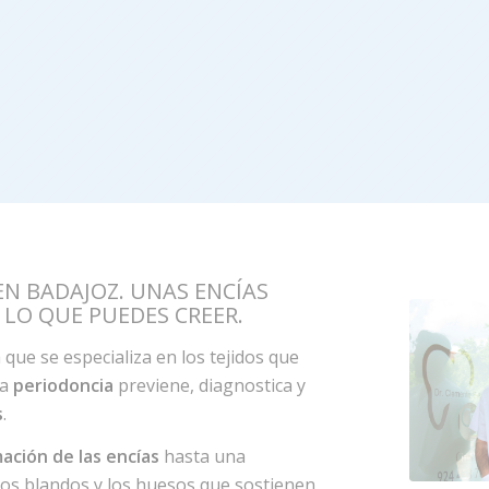
N BADAJOZ. UNAS ENCÍAS
LO QUE PUEDES CREER.
 que se especializa en los tejidos que
La
periodoncia
previene, diagnostica y
s
.
mación de las encías
hasta una
os blandos y los huesos que sostienen