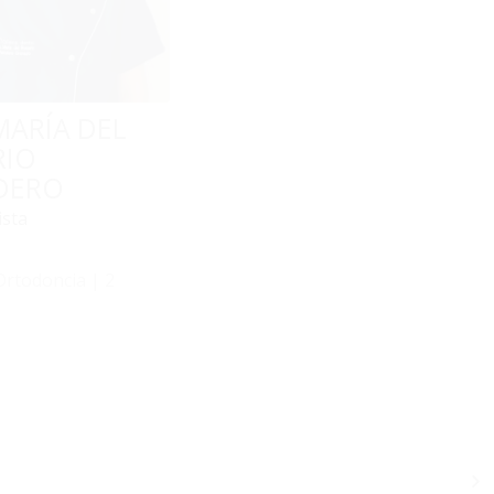
MARÍA DEL
RIO
DERO
ista