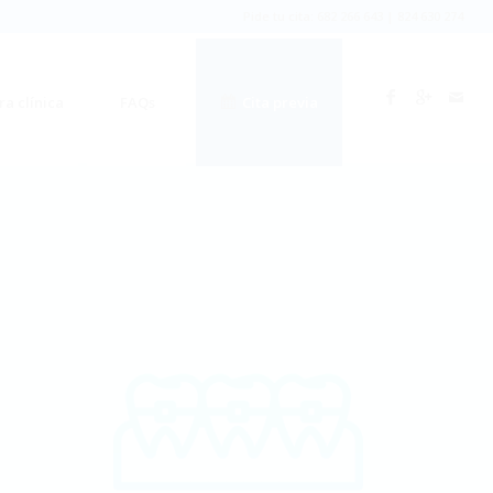
Pide tu cita: 682 266 643 | 824 630 274
ra clínica
FAQs
Cita previa