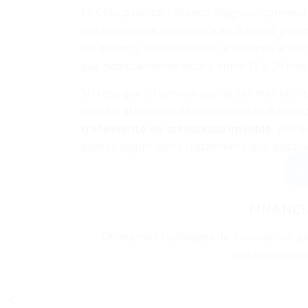
En Clínica dental CBlanco, diagnosticaremos
tratamiento de ortodoncia en Badajoz pers
del mismo y del método de ortodoncia a utili
que habitualmente estará entre 12 y 24 mes
Si crees que tu sonrisa podría ser más boni
sobre tratamiento de ortodoncia en Badajo
tratamiento de ortodoncia invisible
, por l
podrás seguir dicho tratamiento que pasará
FINANC
Ofrecemos facilidades de financiación 
tratamiento d
Endodoncia