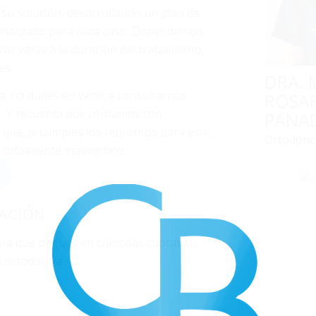
 su solución, desarrollando un plan de
onalizado para cada caso. Dependiendo
zar variará la duración del tratamiento,
es.
DRA. 
ta, no dudes en venir a consultarnos
ROSA
z. Y recuerda que contamos con
PANA
o que, si cumples los requisitos para este,
Ortodonc
 totalmente inadvertido.
IACIÓN
para que pagues en cómodas cuotas tu
e ortodoncia